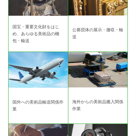
国宝・重要文化財をはじ
公募団体の展示・撤収・輸
め、
あらゆる美術品の梱
送
包・輸送
海外からの
美術品搬入関係
国外への
美術品輸送関係作
作業
業