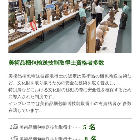
美術品梱包輸送技能取得士資格者多数
美術品梱包輸送技能取得士の認定は美術品の梱包輸送技術な
ど、文化財を取り扱うための安全な技術を広く普及し、
特別展などにおける文化財の移動の際に安全性を確保するため
に導入された制度です。
インプレスでは美術品梱包輸送技能取得士の有資格者が
多数
在籍しています。
5名
2級
......
美術品梱包輸送技能取得士
8名
3級
.......
美術品梱包輸送技能取得士